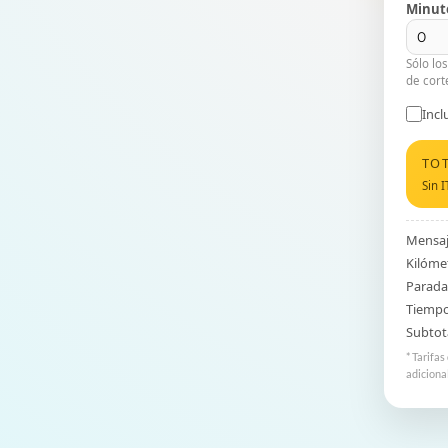
Minuto
Sólo lo
de cort
Incl
TO
Sin 
Mensaje
Kilómet
Paradas
Tiempo
Subtota
* Tarifas
adicional