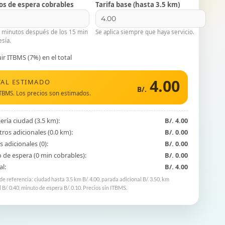
s de espera cobrables
Tarifa base (hasta 3.5 km)
s minutos después de los 15 min
Se aplica siempre que haya servicio.
Saltar
esía.
al
uir ITBMS (7%) en el total
contenido
4.00
TAL ESTIMADO
B/.
ITBMS. Los precios son estimados.
ría ciudad (3.5 km):
B/. 4.00
ros adicionales (0.0 km):
B/. 0.00
 adicionales (0):
B/. 0.00
 de espera (0 min cobrables):
B/. 0.00
l:
B/. 4.00
 de referencia: ciudad hasta 3.5 km B/. 4.00, parada adicional B/. 3.50, km
 B/. 0.40, minuto de espera B/. 0.10. Precios sin ITBMS.