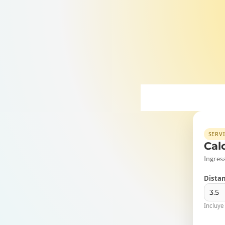
SERV
Cal
Ingresa
Distan
Incluye